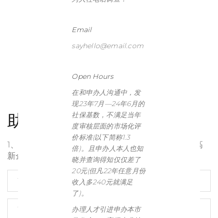
Email
sayhello@email.com
Open Hours
在和申办人沟通中，发
现23年7月—24年6月的
助您快速落户上海
社保基数，不满足当年
度审核层面的市场化评
价标准(以下简称1.3
1、挂靠企业缴纳社保落户，涉嫌违法违规，特别是高
倍)。且申办人本人也知
新企业人才落户，一定是严查的。
晓并查询得知仅仅差了
20元(但凡22年任意月份
收入多240元就满足
了)。
办理人才引进申办本市